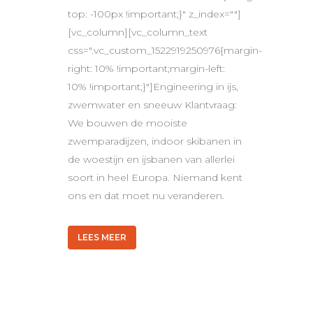
top: -100px !important;}" z_index=""]
[vc_column][vc_column_text
css=".vc_custom_1522919250976{margin-
right: 10% !important;margin-left:
10% !important;}"]Engineering in ijs,
zwemwater en sneeuw Klantvraag:
We bouwen de mooiste
zwemparadijzen, indoor skibanen in
de woestijn en ijsbanen van allerlei
soort in heel Europa. Niemand kent
ons en dat moet nu veranderen.
LEES MEER