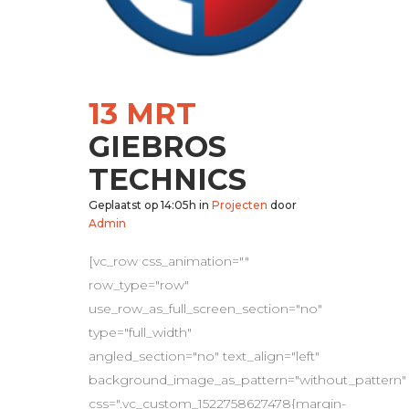
13 MRT
GIEBROS
TECHNICS
Geplaatst op 14:05h
in
Projecten
door
Admin
[vc_row css_animation=""
row_type="row"
use_row_as_full_screen_section="no"
type="full_width"
angled_section="no" text_align="left"
background_image_as_pattern="without_pattern"
css=".vc_custom_1522758627478{margin-