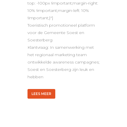
top: -100px !important;margin-right:
10% !important;margin-left: 10%
!important;}"]
Toeristisch promotioneel platform
voor de Gemeente Soest en
Soesterberg
Klantvraag: In samenwerking met
het regionaal marketing team
ontwikkelde awareness campagnes;
Soest en Soesterberg zijn leuk en
hebben
LEES MEER