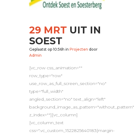
29 MRT
UIT IN
SOEST
Geplaatst op 10:56h
in
Projecten
door
Admin
[vc_row css_animation=""
row_type="row"
use_row_as_full_screen_section="no"
type="full_width"
angled_section="no" text_align="left"
background_image_as_pattern="without_pattern"
z_index=""][vc_column]
[vc_column_text
css=".vc_custom_1522825640183{margin-