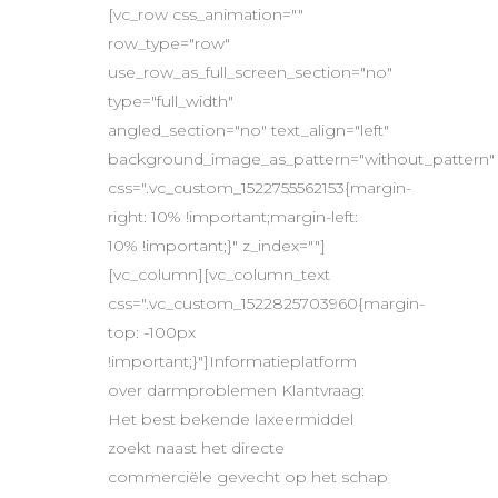
[vc_row css_animation=""
row_type="row"
use_row_as_full_screen_section="no"
type="full_width"
angled_section="no" text_align="left"
background_image_as_pattern="without_pattern"
css=".vc_custom_1522755562153{margin-
right: 10% !important;margin-left:
10% !important;}" z_index=""]
[vc_column][vc_column_text
css=".vc_custom_1522825703960{margin-
top: -100px
!important;}"]Informatieplatform
over darmproblemen Klantvraag:
Het best bekende laxeermiddel
zoekt naast het directe
commerciële gevecht op het schap